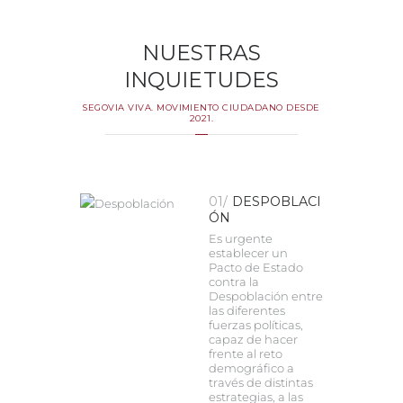
NUESTRAS
INQUIETUDES
SEGOVIA VIVA. MOVIMIENTO CIUDADANO DESDE
2021.
01/
DESPOBLACI
ÓN
Es urgente
establecer un
Pacto de Estado
contra la
Despoblación entre
las diferentes
fuerzas políticas,
capaz de hacer
frente al reto
demográfico a
través de distintas
estrategias, a las