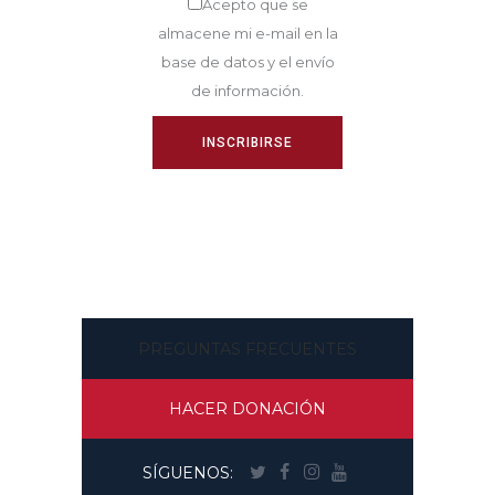
Acepto que se
almacene mi e-mail en la
base de datos y el envío
de información.
PREGUNTAS FRECUENTES
HACER DONACIÓN
SÍGUENOS: