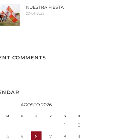
NUESTRA FIESTA
22/04/2023
ENT COMMENTS
ENDAR
AGOSTO 2026
M
X
J
V
S
D
1
2
4
5
6
7
8
9