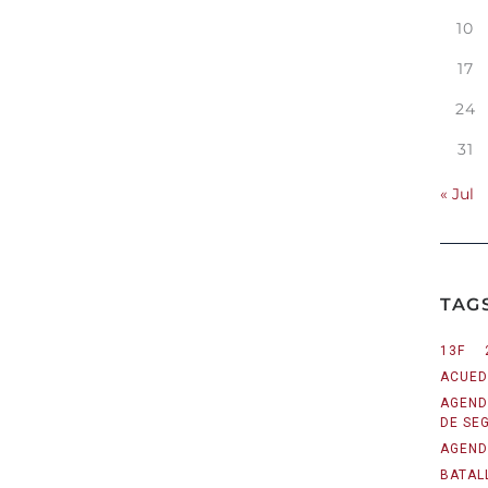
10
17
24
31
« Jul
TAG
13F
ACUED
AGEND
DE SE
AGEND
BATAL