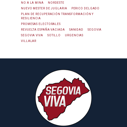
NO A LA MINA
NORDESTE
NUEVO MESTER DE JUGLARIA
PERICO DELGADO
PLAN DE RECUPERACIÓN TRANSFORMACIÓN Y
RESILIENCIA
PROMESAS ELECTORALES
REVUELTA ESPAÑA VACIADA
SANIDAD
SEGOVIA
SEGOVIA VIVA
SOTILLO
URGENCIAS
VILLALAR