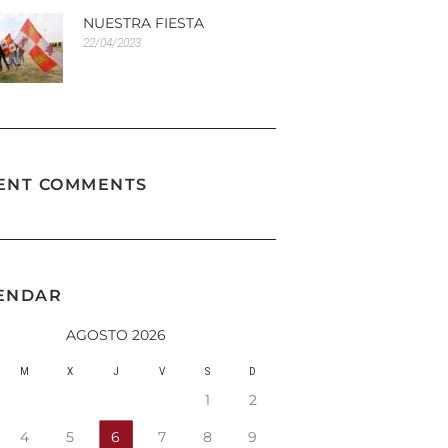
NUESTRA FIESTA
22/04/2023
ENT COMMENTS
ENDAR
AGOSTO 2026
M
X
J
V
S
D
1
2
4
5
6
7
8
9