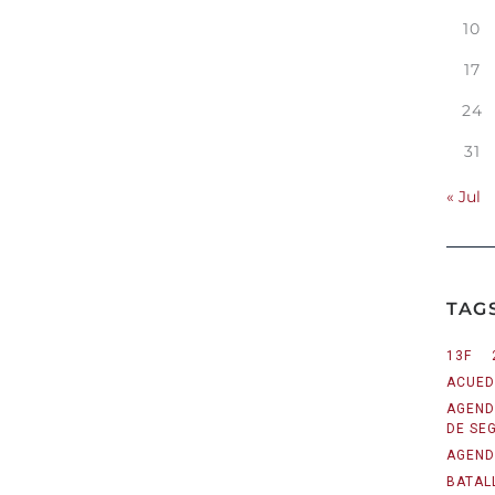
10
17
24
31
« Jul
TAG
13F
ACUED
AGEND
DE SE
AGEND
BATAL