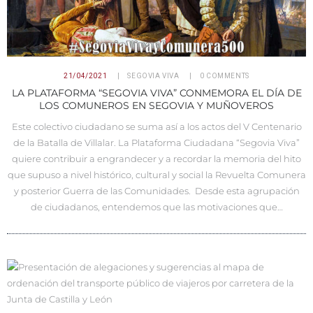
21/04/2021
SEGOVIA VIVA
0
COMMENTS
LA PLATAFORMA “SEGOVIA VIVA” CONMEMORA EL DÍA DE
LOS COMUNEROS EN SEGOVIA Y MUÑOVEROS
Este colectivo ciudadano se suma así a los actos del V Centenario
de la Batalla de Villalar. La Plataforma Ciudadana “Segovia Viva”
quiere contribuir a engrandecer y a recordar la memoria del hito
que supuso a nivel histórico, cultural y social la Revuelta Comunera
y posterior Guerra de las Comunidades. Desde esta agrupación
de ciudadanos, entendemos que las motivaciones que…