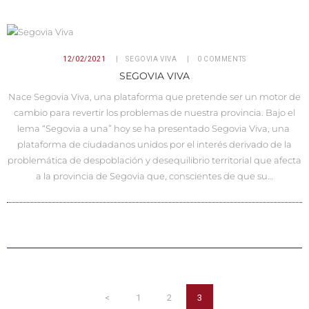
12/02/2021
SEGOVIA VIVA
0
COMMENTS
SEGOVIA VIVA
Nace Segovia Viva, una plataforma que pretende ser un motor de
cambio para revertir los problemas de nuestra provincia. Bajo el
lema “Segovia a una” hoy se ha presentado Segovia Viva, una
plataforma de ciudadanos unidos por el interés derivado de la
problemática de despoblación y desequilibrio territorial que afecta
a la provincia de Segovia que, conscientes de que su…
PAGINACIÓN
DE
<
PAGE
1
PAGE
2
PAGE
3
ENTRADAS