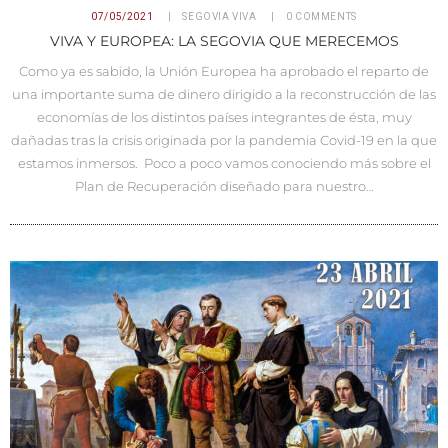
07/05/2021
SEGOVIA VIVA
0
COMMENTS
VIVA Y EUROPEA: LA SEGOVIA QUE MERECEMOS
Como ya es sabido, la Unión Europea ha aprobado el reparto de
una importante suma de dinero dirigido a la reconstrucción de las
economías de los distintos países integrantes de ésta, muy
dañadas tras la crisis originada por la pandemia Covid-19 en la que
estamos inmersos. Poco a poco vamos conociendo más sobre el
Plan de Recuperación diseñado para nuestro…